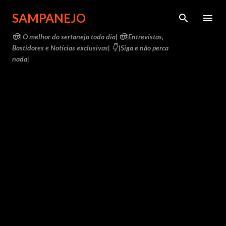
Pular para o conteúdo principal
SAMPANEJO
🤠| O melhor do sertanejo todo dia| 🤠|Entrevistas,
Bastidores e Notícias exclusivas| 👇 |Siga e não perca
nada|