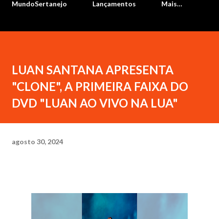
MundoSertanejo
Lançamentos
Mais…
LUAN SANTANA APRESENTA
"CLONE", A PRIMEIRA FAIXA DO
DVD "LUAN AO VIVO NA LUA"
agosto 30, 2024