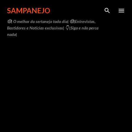
Pular para o conteúdo principal
SAMPANEJO
🤠| O melhor do sertanejo todo dia| 🤠|Entrevistas,
Bastidores e Notícias exclusivas| 👇 |Siga e não perca
nada|