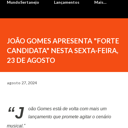
MundoSertanejo
Lançamentos
Mais…
JOÃO GOMES APRESENTA "FORTE
CANDIDATA" NESTA SEXTA-FEIRA,
23 DE AGOSTO
agosto 27, 2024
“J
oão Gomes está de volta com mais um
lançamento que promete agitar o cenário
musical.”