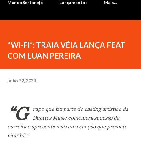
MundoSertanejo
Lançamentos
Mais…
“WI-FI”: TRAIA VÉIA LANÇA FEAT
COM LUAN PEREIRA
julho 22, 2024
“G
rupo que faz parte do casting artístico da
Duettos Music comemora sucesso da
carreira e apresenta mais uma canção que promete
virar hit
.”