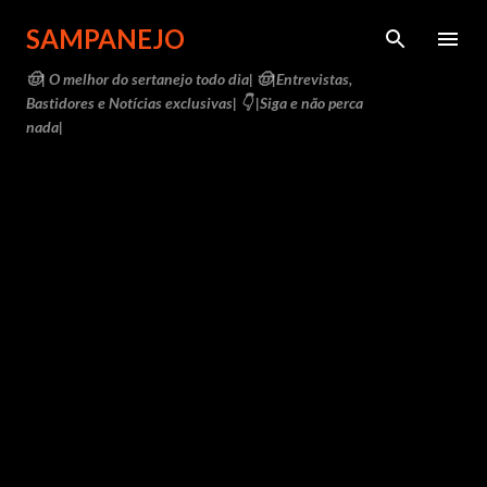
Pular para o conteúdo principal
SAMPANEJO
🤠| O melhor do sertanejo todo dia| 🤠|Entrevistas,
Bastidores e Notícias exclusivas| 👇 |Siga e não perca
nada|