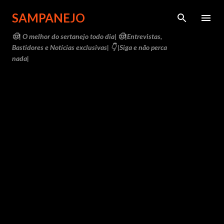
Pular para o conteúdo principal
SAMPANEJO
🤠| O melhor do sertanejo todo dia| 🤠|Entrevistas,
Bastidores e Notícias exclusivas| 👇 |Siga e não perca
nada|