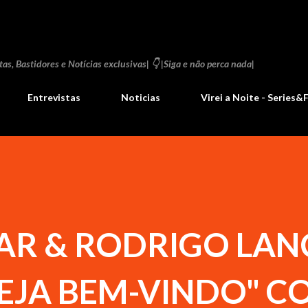
Pular para o conteúdo principal
as, Bastidores e Notícias exclusivas| 👇 |Siga e não perca nada|
Entrevistas
Noticias
Virei a Noite - Series&
AR & RODRIGO LA
SEJA BEM-VINDO" C