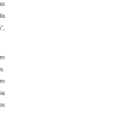
as
da
",
um
s.
ém
ia
os