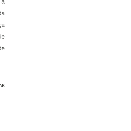
 a
da
ça
de
de
AR