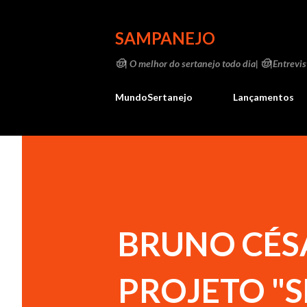
SAMPANEJO
🤠| O melhor do sertanejo todo dia| 🤠|Entrevist
MundoSertanejo
Lançamentos
BRUNO CÉS
PROJETO "