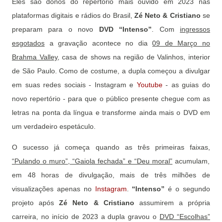
Eles são donos do repertório mais ouvido em 2023 nas
plataformas digitais e rádios do Brasil,
Zé Neto & Cristiano
se
preparam para o novo
DVD “Intenso”
. Com
ingressos
esgotados
a gravação acontece no dia
09 de Março no
Brahma Valley
, casa de shows na região de Valinhos, interior
de São Paulo. Como de costume, a dupla começou a divulgar
em suas redes sociais - Instagram e
Youtube
- as guias do
novo repertório - para que o público presente chegue com as
letras na ponta da língua e transforme ainda mais o DVD em
um verdadeiro espetáculo.
O sucesso já começa quando as três primeiras faixas,
“Pulando o muro”, “Gaiola fechada” e “Deu moral”
acumulam,
em 48 horas de divulgação, mais de três milhões de
visualizações apenas no
Instagram
.
“Intenso”
é o segundo
projeto após
Zé Neto & Cristiano
assumirem a própria
carreira, no início de 2023 a dupla gravou o
DVD “Escolhas”