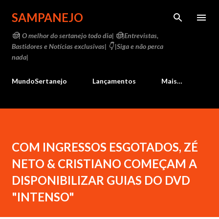
Pular para o conteúdo principal
SAMPANEJO
🤠| O melhor do sertanejo todo dia| 🤠|Entrevistas,
Bastidores e Notícias exclusivas| 👇 |Siga e não perca
nada|
MundoSertanejo
Lançamentos
Mais…
COM INGRESSOS ESGOTADOS, ZÉ
NETO & CRISTIANO COMEÇAM A
DISPONIBILIZAR GUIAS DO DVD
"INTENSO"