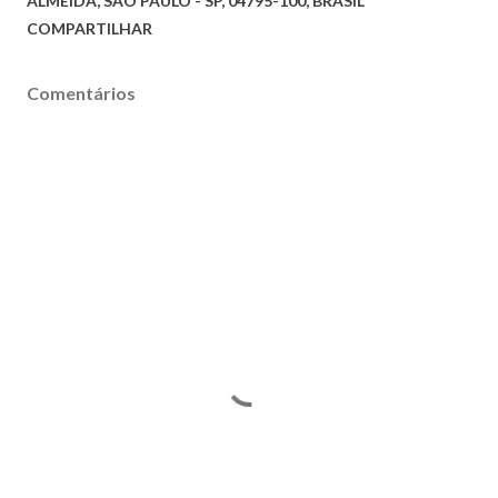
ALMEIDA, SÃO PAULO - SP, 04795-100, BRASIL
COMPARTILHAR
Comentários