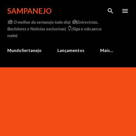
Pular para o conteúdo principal
SAMPANEJO
🤠| O melhor do sertanejo todo dia| 🤠|Entrevistas,
Bastidores e Notícias exclusivas| 👇 |Siga e não perca
nada|
MundoSertanejo
Lançamentos
Mais…