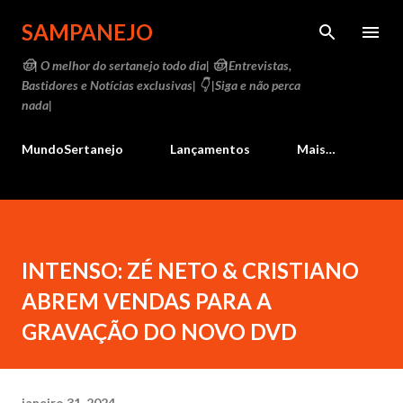
Pular para o conteúdo principal
SAMPANEJO
🤠| O melhor do sertanejo todo dia| 🤠|Entrevistas,
Bastidores e Notícias exclusivas| 👇 |Siga e não perca
nada|
MundoSertanejo
Lançamentos
Mais…
INTENSO: ZÉ NETO & CRISTIANO
ABREM VENDAS PARA A
GRAVAÇÃO DO NOVO DVD
janeiro 31, 2024