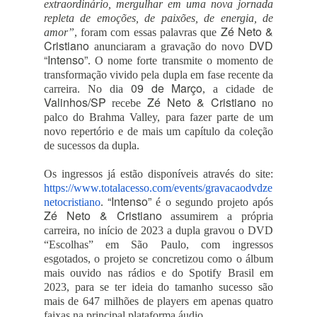
extraordinário, mergulhar em uma nova jornada
repleta de emoções, de paixões, de energia, de
Zé Neto &
amor”
, foram com essas palavras que
Cristiano
DVD
anunciaram a gravação do novo
“Intenso”
. O nome forte transmite o momento de
transformação vivido pela dupla em fase recente da
09 de Março
carreira. No dia
, a cidade de
Valinhos/SP
Zé Neto & Cristiano
recebe
no
palco do Brahma Valley, para fazer parte de um
novo repertório e de mais um capítulo da coleção
de sucessos da dupla.
Os ingressos já estão disponíveis através do site:
https://www.totalacesso.com/events/gravacaodvdze
“Intenso”
netocristiano
.
é o segundo projeto após
Zé Neto & Cristiano
assumirem a própria
carreira, no início de 2023 a dupla gravou o DVD
“Escolhas” em São Paulo, com ingressos
esgotados, o projeto se concretizou como o álbum
mais ouvido nas rádios e do Spotify Brasil em
2023, para se ter ideia do tamanho sucesso são
mais de 647 milhões de players em apenas quatro
faixas na principal plataforma áudio.