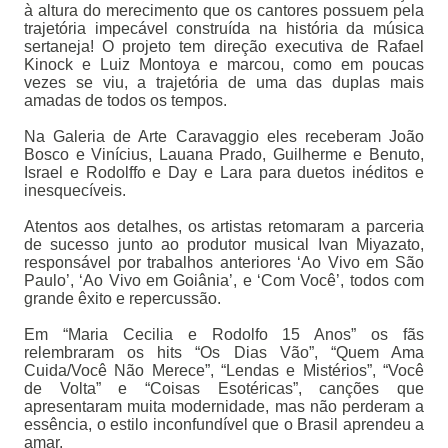
à altura do merecimento que os cantores possuem pela
trajetória impecável construída na história da música
sertaneja! O projeto tem direção executiva de Rafael
Kinock e Luiz Montoya e marcou, como em poucas
vezes se viu, a trajetória de uma das duplas mais
amadas de todos os tempos.
Na Galeria de Arte Caravaggio eles receberam João
Bosco e Vinícius, Lauana Prado, Guilherme e Benuto,
Israel e Rodolffo e Day e Lara para duetos inéditos e
inesquecíveis.
Atentos aos detalhes, os artistas retomaram a parceria
de sucesso junto ao produtor musical Ivan Miyazato,
responsável por trabalhos anteriores ‘Ao Vivo em São
Paulo’, ‘Ao Vivo em Goiânia’, e ‘Com Você’, todos com
grande êxito e repercussão.
Em “Maria Cecilia e Rodolfo 15 Anos” os fãs
relembraram os hits “Os Dias Vão”, “Quem Ama
Cuida/Você Não Merece”, “Lendas e Mistérios”, “Você
de Volta” e “Coisas Esotéricas”, canções que
apresentaram muita modernidade, mas não perderam a
essência, o estilo inconfundível que o Brasil aprendeu a
amar.