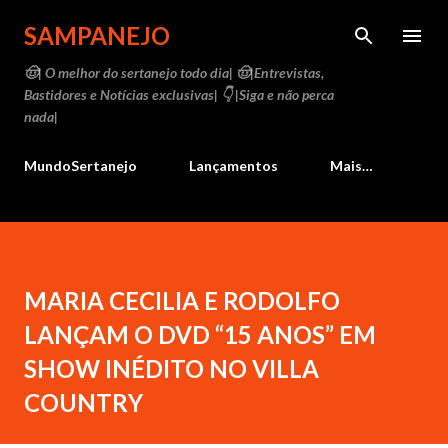
Pular para o conteúdo principal
SAMPANEJO
🤠| O melhor do sertanejo todo dia| 🤠|Entrevistas,
Bastidores e Notícias exclusivas| 👇 |Siga e não perca
nada|
MundoSertanejo
Lançamentos
Mais…
MARIA CECILIA E RODOLFO
LANÇAM O DVD “15 ANOS” EM
SHOW INÉDITO NO VILLA
COUNTRY