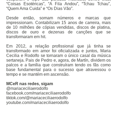
“Coisas Esotéricas”, “A Fila Andou”, “Tchau Tchau”,
“Quem Ama Cuida” e “Os Dias Vão”.
Desde então, somam números e marcas que
impressionam. Contabilizam 15 anos de carreira, mais
de 10 milhões de cópias vendidas, discos de platina,
discos de ouro e dezenas de canções que se
transformaram em hit.
Em 2012, a relação profissional que já tinha se
transformado em amor foi oficializada e juntos, Maria
Cecilia e Rodolfo se tornaram o único casal da música
sertaneja. Pais de Pedro e, agora, de Martín, dividem os
palcos e a família que construíram tendo os fãs como
base fundamental para o sucesso que atravessou o
tempo e se mantém em ascensão.
MCeR nas redes, sigam
@mariaceciliaerodolfo
facebook.com/mariaceciliaerodolfo
tiktok.com/@mariaceciliaerodolfo
youtube.com/mariaceciliaerodolfo