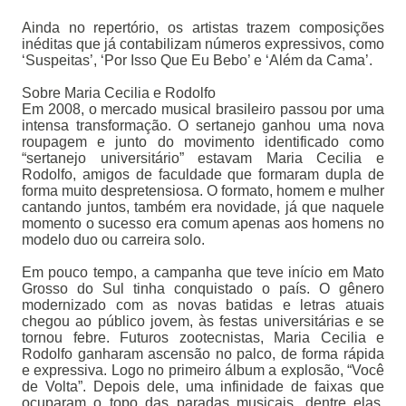
Ainda no repertório, os artistas trazem composições
inéditas que já contabilizam números expressivos, como
‘Suspeitas’, ‘Por Isso Que Eu Bebo’ e ‘Além da Cama’.
Sobre Maria Cecilia e Rodolfo
Em 2008, o mercado musical brasileiro passou por uma
intensa transformação. O sertanejo ganhou uma nova
roupagem e junto do movimento identificado como
“sertanejo universitário” estavam Maria Cecilia e
Rodolfo, amigos de faculdade que formaram dupla de
forma muito despretensiosa. O formato, homem e mulher
cantando juntos, também era novidade, já que naquele
momento o sucesso era comum apenas aos homens no
modelo duo ou carreira solo.
Em pouco tempo, a campanha que teve início em Mato
Grosso do Sul tinha conquistado o país. O gênero
modernizado com as novas batidas e letras atuais
chegou ao público jovem, às festas universitárias e se
tornou febre. Futuros zootecnistas, Maria Cecilia e
Rodolfo ganharam ascensão no palco, de forma rápida
e expressiva. Logo no primeiro álbum a explosão, “Você
de Volta”. Depois dele, uma infinidade de faixas que
ocuparam o topo das paradas musicais, dentre elas,