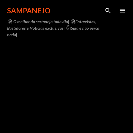
Pular para o conteúdo principal
SAMPANEJO
🤠| O melhor do sertanejo todo dia| 🤠|Entrevistas,
Bastidores e Notícias exclusivas| 👇 |Siga e não perca
nada|