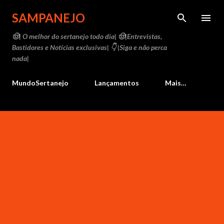
Pular para o conteúdo principal
SAMPANEJO
🤠| O melhor do sertanejo todo dia| 🤠|Entrevistas,
Bastidores e Notícias exclusivas| 👇 |Siga e não perca
nada|
MundoSertanejo
Lançamentos
Mais…