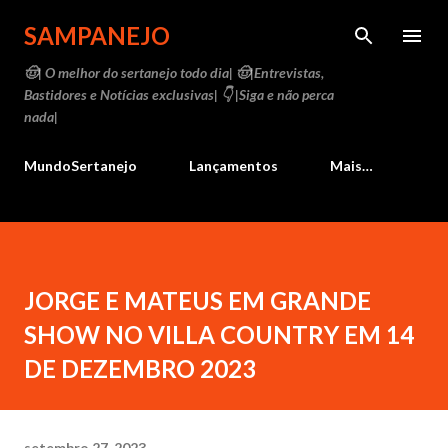
Pular para o conteúdo principal
SAMPANEJO
🤠| O melhor do sertanejo todo dia| 🤠|Entrevistas,
Bastidores e Notícias exclusivas| 👇 |Siga e não perca
nada|
MundoSertanejo
Lançamentos
Mais…
JORGE E MATEUS EM GRANDE
SHOW NO VILLA COUNTRY EM 14
DE DEZEMBRO 2023
setembro 27, 2023