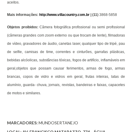
aceitos.
Mais informações:
http://www.villacountry.com.br
| (11)
3868-5858
Objetos proibidos:
Câmera fotográfica profissional ou semi profissional
(câmeras grandes com zoom externo ou que trocam de lente), filmadoras
de vídeo, gravadores de áudio, canetas laser, qualquer tipo de tripé, pau
de selfie, camisas de time, correntes e cinturões, garrafas plásticas,
bebidas alcóolicas, substâncias tóxicas, fogos de artifício, inflamáveis em
geral,objetos que possam causar ferimentos, armas de fogo, armas
brancas, copos de vidro e vidros em geral, frutas inteiras, latas de
alumínio, guarda- chuva, jornais, revistas, bandeiras e faixas, capacetes
de motos e similares.
MARCADORES:
MUNDOSERTANEJO
LOCAL:
AV. FRANCISCO MATARAZZO, 774 - ÁGUA