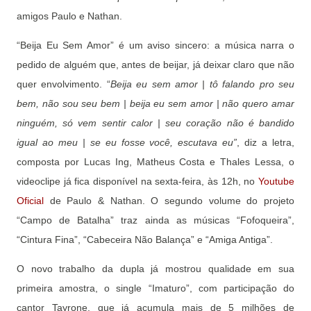
amigos Paulo e Nathan.
“Beija Eu Sem Amor” é um aviso sincero: a música narra o
pedido de alguém que, antes de beijar, já deixar claro que não
quer envolvimento. “
Beija eu sem amor | tô falando pro seu
bem, não sou seu bem | beija eu sem amor | não quero amar
ninguém, só vem sentir calor | seu coração não é bandido
igual ao meu | se eu fosse você, escutava eu”
, diz a letra,
composta por Lucas Ing, Matheus Costa e Thales Lessa, o
videoclipe já fica disponível na sexta-feira, às 12h, no
Youtube
Oficial
de Paulo & Nathan. O segundo volume do projeto
“Campo de Batalha” traz ainda as músicas “Fofoqueira”,
“Cintura Fina”, “Cabeceira Não Balança” e “Amiga Antiga”.
O novo trabalho da dupla já mostrou qualidade em sua
primeira amostra, o single “Imaturo”, com participação do
cantor Tayrone, que já acumula mais de 5 milhões de