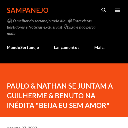
Pular para o conteúdo principal
SAMPANEJO
🤠| O melhor do sertanejo todo dia| 🤠|Entrevistas,
Bastidores e Notícias exclusivas| 👇 |Siga e não perca
nada|
MundoSertanejo
Lançamentos
Mais…
PAULO & NATHAN SE JUNTAM A
GUILHERME & BENUTO NA
INÉDITA "BEIJA EU SEM AMOR"
agosto 07, 2023