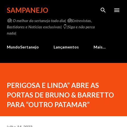
Pular para o conteúdo principal
SAMPANEJO
🤠| O melhor do sertanejo todo dia| 🤠|Entrevistas,
Bastidores e Notícias exclusivas| 👇 |Siga e não perca
nada|
MundoSertanejo
Lançamentos
Mais…
PERIGOSA E LINDA” ABRE AS
PORTAS DE BRUNO & BARRETTO
PARA “OUTRO PATAMAR”
julho 14, 2023