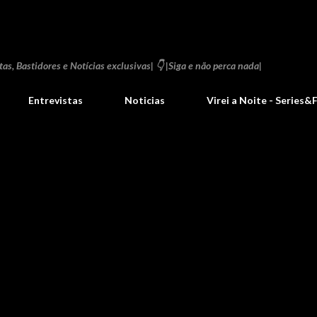
Pular para o conteúdo principal
as, Bastidores e Notícias exclusivas| 👇 |Siga e não perca nada|
Entrevistas
Noticias
Virei a Noite - Series&