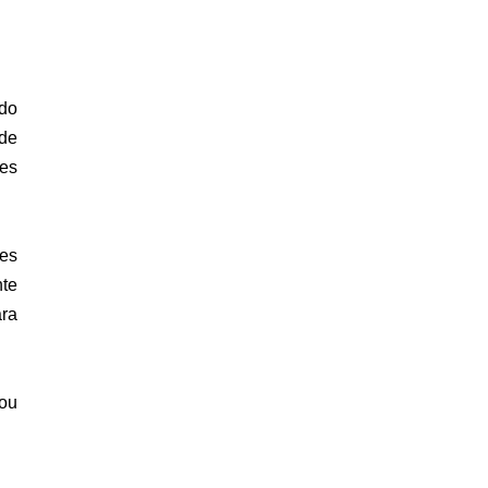
do
 de
res
les
nte
ara
ou