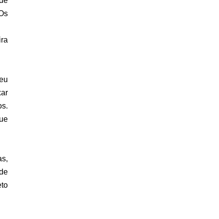
de
 Os
ira
 eu
xar
os.
que
as,
 de
eto