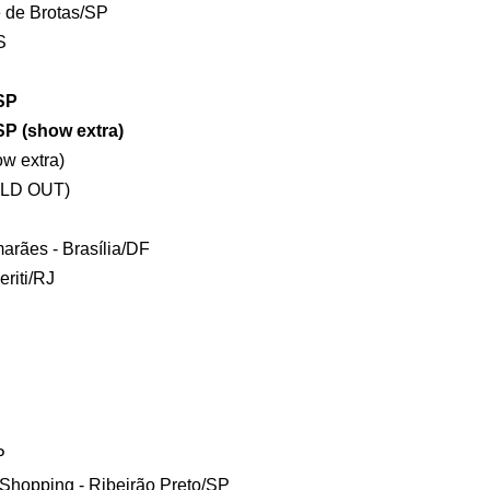
e de Brotas/SP
RS
/SP
SP (show extra)
ow extra)
SOLD OUT)
arães - Brasília/DF
eriti/RJ
A
P
 Shopping - Ribeirão Preto/SP