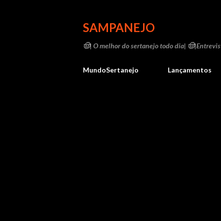
SAMPANEJO
🤠| O melhor do sertanejo todo dia| 🤠|Entrevist
MundoSertanejo
Lançamentos