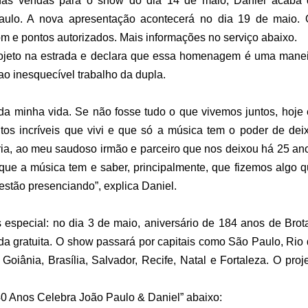
as vendas para o show do dia 14 de maio, Daniel acaba 
Paulo. A nova apresentação acontecerá no dia 19 de maio.
m e pontos autorizados. Mais informações no serviço abaixo.
projeto na estrada e declara que essa homenagem é uma mane
ao inesquecível trabalho da dupla.
 da minha vida. Se não fosse tudo o que vivemos juntos, hoje
tos incríveis que vivi e que só a música tem o poder de dei
ria, ao meu saudoso irmão e parceiro que nos deixou há 25 an
que a música tem e saber, principalmente, que fizemos algo 
estão presenciando”, explica Daniel.
s especial: no dia 3 de maio, aniversário de 184 anos de Brot
a gratuita. O show passará por capitais como São Paulo, Rio
 Goiânia, Brasília, Salvador, Recife, Natal e Fortaleza. O proj
 40 Anos Celebra João Paulo & Daniel” abaixo: