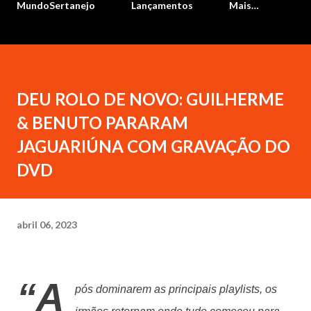
MundoSertanejo
Lançamentos
Mais…
DEU ROLO DE NOVO: GUILHERME
& BENUTO PARARAM
JAGUARIÚNA COM GRAVAÇÃO DO
DVD
abril 06, 2023
“A
pós dominarem as principais playlists, os