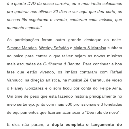
é o quarto DVD da nossa carreira, eu e meu irmão colocamos
pra quebrar nos últimos 30 dias e ver aqui que deu certo, os
nossos fãs esgotaram o evento, cantaram cada música, que
momento especial”
As participações foram outro grande destaque da noite.
Simone Mendes
,
Wesley Safadão
e
Maiara & Maraísa
subiram
ao palco para cantar o que talvez sejam as novas músicas
mais escutadas de
Guilherme & Benuto
. Para continuar a boa
fase que estão vivendo, os irmãos contaram com
Rafael
Vannucci
na direção artística, na musical
Zé Carratu
, de vídeo
o
Flaney Gonzallez
e o som ficou por conta do
Felipe Arná
.
Um time de peso que está fazendo história principalmente no
meio sertanejo, junto com mais 500 profissionais e 3 toneladas
de equipamentos que fizeram acontecer o “Deu rolo de novo”.
E eles não param, a
dupla completa o lançamento do