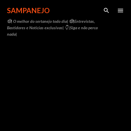
Pular para o conteúdo principal
SAMPANEJO
🤠| O melhor do sertanejo todo dia| 🤠|Entrevistas,
Bastidores e Notícias exclusivas| 👇 |Siga e não perca
nada|