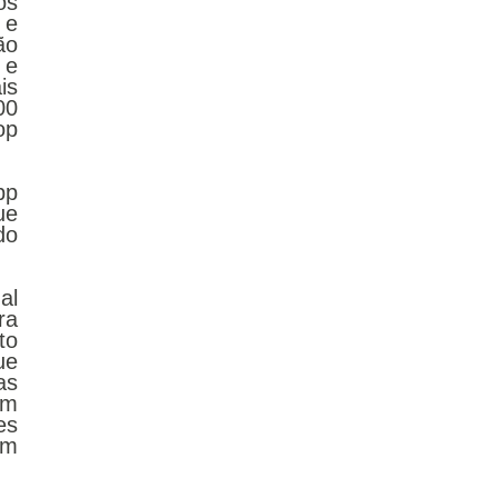
s 
e 
o 
e 
s 
0 
p 
p 
e 
o 
l 
a 
o 
e 
s 
m 
s 
m 
 