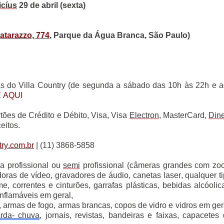
icíus
 29 de abril (sexta)
atarazzo, 774
, Parque da Água Branca, São Paulo)
ias do Villa Country (de segunda a sábado das 10h às 22h e a
 AQUI
tões de Crédito e Débito, Visa, Visa 
Electron
, MasterCard, 
Din
itos. 
try.com.br
| (11) 3868-5858   
a profissional ou 
semi
 profissional (câmeras grandes com zo
doras de vídeo, gravadores de áudio, canetas laser, qualquer ti
e, correntes e cinturões, garrafas plásticas, bebidas alcóolica
 inflamáveis em geral,
armas de fogo, armas brancas, copos de vidro e vidros em gera
rda- chuva
, jornais, revistas, bandeiras e faixas, capacetes 