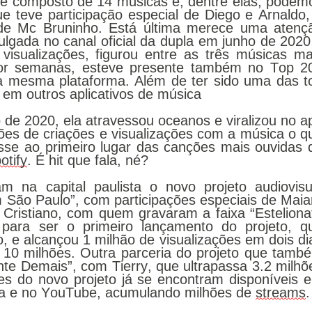
é composto de 14 músicas e, dentre elas, podemo
ue teve participação especial de Diego e Arnaldo, 
o de Mc Bruninho. Está última merece uma atençã
vulgada no canal oficial da dupla em junho de 2020 
isualizações, figurou entre as três músicas mai
or semanas, esteve presente também no Top 20
a mesma plataforma. Além de ter sido uma das to
 em outros aplicativos de música
e 2020, ela atravessou oceanos e viralizou no ap
ões de criações e visualizações com a música o qu
sse ao primeiro lugar das canções mais ouvidas d
otify
. É hit que fala, né?
 na capital paulista o novo projeto audiovisua
 São Paulo”, com participações especiais de Maiar
 Cristiano, com quem gravaram a faixa “Estelionat
a para ser o primeiro lançamento do projeto, qu
, e alcançou 1 milhão de visualizações em dois dia
 10 milhões. Outra parceria do projeto que també
te Demais”, com Tierry, que ultrapassa 3.2 milhõe
es do novo projeto já se encontram disponíveis e
ca e no YouTube, acumulando milhões de 
streams
.