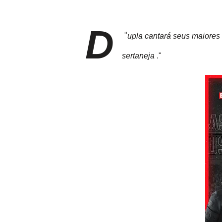
D
"
upla cantará seus maiores 
sertaneja
 ."