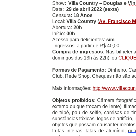
Show:  
Villa Country – Douglas e 
Vin
Data: 
 29 de abril 2022 (sexta)
Censura
:
18 Anos
Local: 
Villa Country (
Av. Francisco M
Abertura
: 20h
Início
: 00h
Acesso para deficientes:
sim
 Ingressos: a partir de R$ 40,00
Compra de ingressos
: Nas bilheter
domingos das 13h às 22h)  ou 
CLIQUE
Formas de Pagamento:
Dinheiro, Car
Club, Rede Shop. Cheques não são ace
Mais informações: 
http://www.villacoun
Objetos proibidos:
Câmera fotográfic
externo ou que trocam de lente), filma
de tripé, pau de selfie, camisas de tim
substâncias tóxicas, fogos de artifício,
objetos que possam causar ferimentos, 
frutas inteiras, latas de alumínio, 
gua