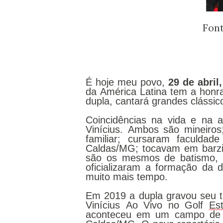
Fon
É hoje meu povo, 
29 de abril,
da América Latina tem a honr
dupla, cantará
 grandes clássi
Coincidências na vida e na a
Vinícius. Ambos são mineiros;
familiar; cursaram faculda
Caldas/MG; tocavam em barzinh
são os mesmos de batismo, d
oficializaram a formação da 
muito mais tempo.
Em 2019 a dupla gravou seu t
Vinícius Ao Vivo no Golf 
Es
aconteceu em um campo de g