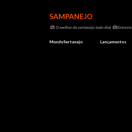
SAMPANEJO
🤠| O melhor do sertanejo todo dia| 🤠|Entrevist
MundoSertanejo
Lançamentos