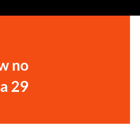
ow no
ia 29