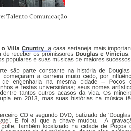
te: Talento Comunicação
 o Villa 
Country 
 a
 casa sertaneja mais important
a de receber os promissores
 Douglas e Vinicius
cos populares e suas músicas de maiores sucessos
rte são parte constante na história de Douglas 
 começaram a carreira muito cedo, por influênci
de de engenharia na mesma cidade – Poços d
os e festas universitárias; seus nomes artístico
entre tantos outros acasos da vida. Os mineiro
dupla em 2013, mas suas histórias na música tê
erceiro CD e segundo DVD, batizado de ‘Douglas 
tate
’. E foi aí que a chave mudou.  A gravaçã
olfe, também localizado na cidade de Poços d