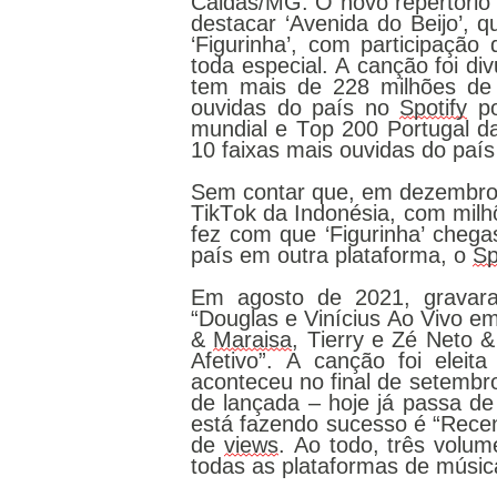
Caldas/MG. O novo repertório 
destacar ‘Avenida do Beijo’, q
‘Figurinha’, com participaçã
toda especial. A canção foi di
tem mais de 228 milhões de v
ouvidas do país no 
Spotify
 p
mundial e Top 200 Portugal d
10 faixas mais ouvidas do país
Sem contar que, em dezembro d
TikTok da Indonésia, com milh
fez com que ‘Figurinha’ chega
país em outra plataforma, o 
Sp
Em agosto de 2021, gravaram
“Douglas e Vinícius Ao Vivo em
& 
Maraisa
, Tierry e Zé Neto &
Afetivo”. A canção foi eleit
aconteceu no final de setembro
de lançada – hoje já passa de
está fazendo sucesso é “Recen
de 
views
. Ao todo, três volum
todas as plataformas de músi