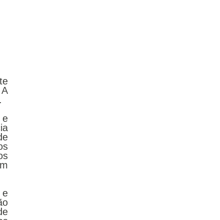
e 
. A 
. 
e 
a 
e 
s 
s 
m 
e 
o 
e 