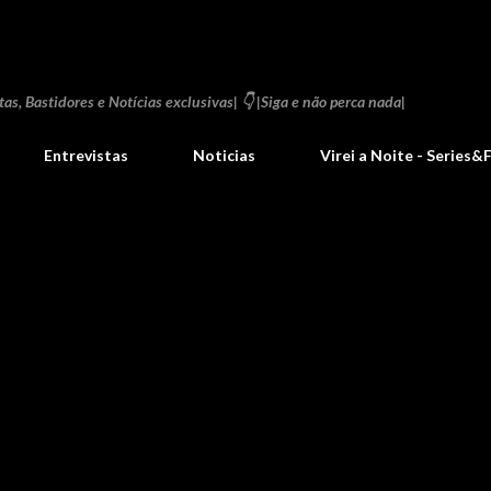
Pular para o conteúdo principal
as, Bastidores e Notícias exclusivas| 👇 |Siga e não perca nada|
Entrevistas
Noticias
Virei a Noite - Series&