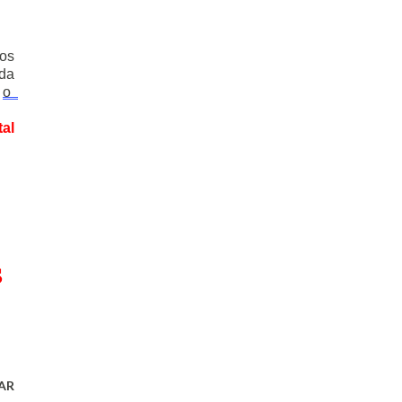
os 
da 
 
o  
l 
AR