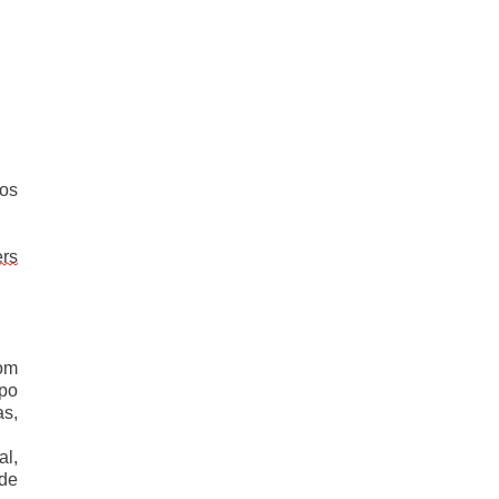
os 
ers
om 
po 
s, 
l, 
de 