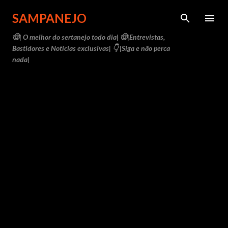
Pular para o conteúdo principal
SAMPANEJO
🤠| O melhor do sertanejo todo dia| 🤠|Entrevistas,
Bastidores e Notícias exclusivas| 👇 |Siga e não perca
nada|