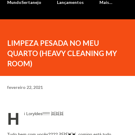
MundoSertanejo
Lançamentos
Mais…
LIMPEZA PESADA NO MEU
QUARTO (HEAVY CLEANING MY
ROOM)
fevereiro 22, 2021
H
i Loryldes!!!!!! 👯👯👯
Tudo bem com vocês????
👯👯💓💓
comigo está tudo