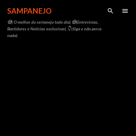
Pular para o conteúdo principal
SAMPANEJO
🤠| O melhor do sertanejo todo dia| 🤠|Entrevistas,
Bastidores e Notícias exclusivas| 👇 |Siga e não perca
nada|