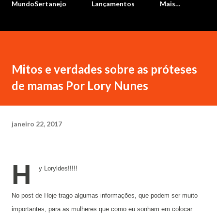
MundoSertanejo
Lançamentos
Mais…
Mitos e verdades sobre as próteses
de mamas Por Lory Nunes
janeiro 22, 2017
H
y Loryldes!!!!!
No post de Hoje trago algumas informações, que podem ser muito
importantes, para as mulheres que como eu sonham em colocar