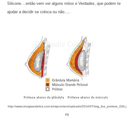
Silicone....então vem ver alguns mitos e Verdades, que podem te
ajudar a decidir se coloca ou não.....
http://www.cirurgiaestetica.com.br/wpcontent/uploads/2014/07/img_ilus_protese_02b.j
pg