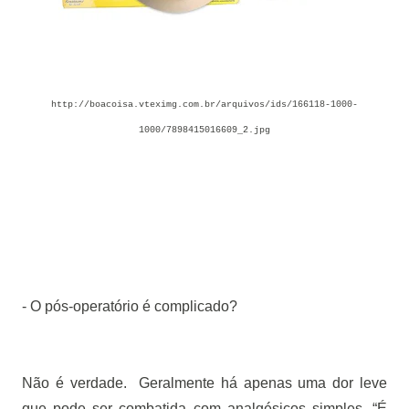
http://boacoisa.vteximg.com.br/arquivos/ids/166118-1000-
1000/7898415016609_2.jpg
- O pós-operatório é complicado?
Não é verdade.
Geralmente há apenas uma dor leve
que pode ser combatida com analgésicos simples. “É