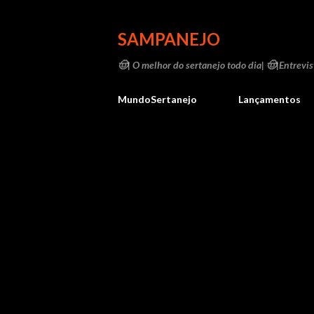
SAMPANEJO
🤠| O melhor do sertanejo todo dia| 🤠|Entrevist
MundoSertanejo
Lançamentos