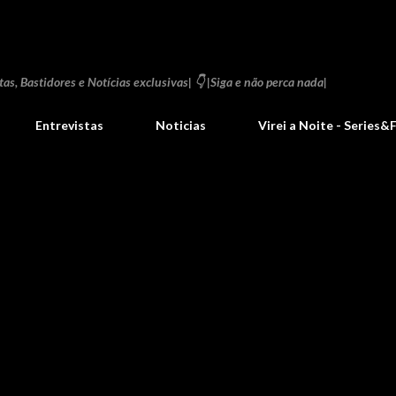
Pular para o conteúdo principal
as, Bastidores e Notícias exclusivas| 👇 |Siga e não perca nada|
Entrevistas
Noticias
Virei a Noite - Series&