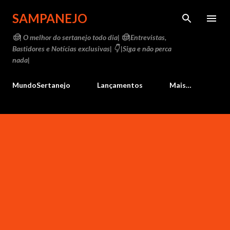
Pular para o conteúdo principal
SAMPANEJO
🤠| O melhor do sertanejo todo dia| 🤠|Entrevistas,
Bastidores e Notícias exclusivas| 👇 |Siga e não perca
nada|
MundoSertanejo
Lançamentos
Mais…