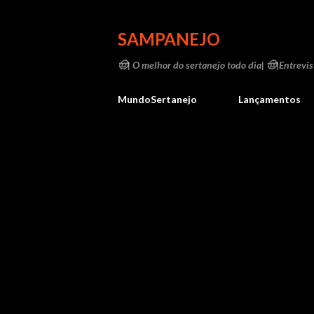
SAMPANEJO
🤠| O melhor do sertanejo todo dia| 🤠|Entrevist
MundoSertanejo
Lançamentos