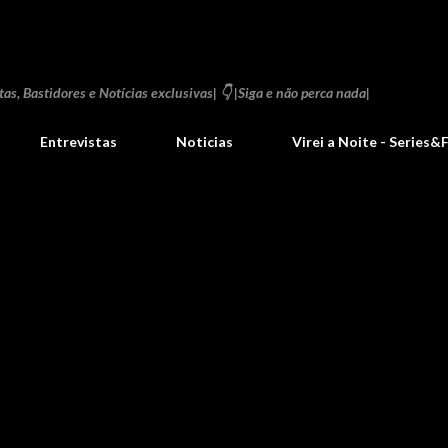
Pular para o conteúdo principal
as, Bastidores e Notícias exclusivas| 👇 |Siga e não perca nada|
Entrevistas
Noticias
Virei a Noite - Series&