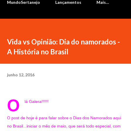
MundoSertanejo
Lançamentos
Mais…
Vida vs Opinião: Dia do namorados -
A História no Brasil
junho 12, 2016
O
lá Galera!!!!!!
O post de hoje é para falar sobre o Dias dos Namorados aqui
no Brasil...iniciar o mês de maio, que será todo especial, com