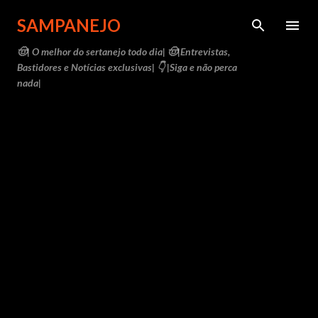
Pular para o conteúdo principal
SAMPANEJO
🤠| O melhor do sertanejo todo dia| 🤠|Entrevistas,
Bastidores e Notícias exclusivas| 👇 |Siga e não perca
nada|