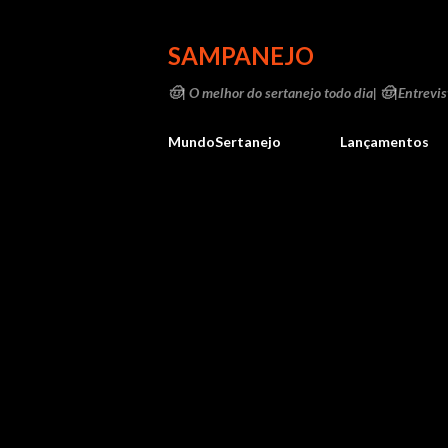
SAMPANEJO
🤠| O melhor do sertanejo todo dia| 🤠|Entrevist
MundoSertanejo
Lançamentos