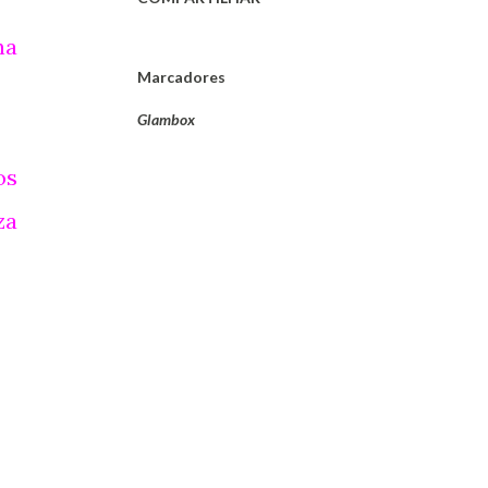
na
Marcadores
Glambox
os
za