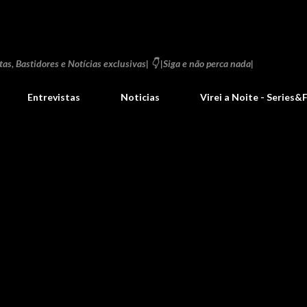
Pular para o conteúdo principal
as, Bastidores e Notícias exclusivas| 👇 |Siga e não perca nada|
Entrevistas
Noticias
Virei a Noite - Series&