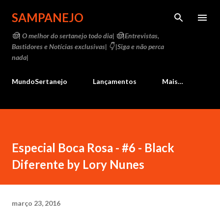
Pular para o conteúdo principal
SAMPANEJO
🤠| O melhor do sertanejo todo dia| 🤠|Entrevistas,
Bastidores e Notícias exclusivas| 👇 |Siga e não perca
nada|
MundoSertanejo
Lançamentos
Mais…
Especial Boca Rosa - #6 - Black
Diferente by Lory Nunes
março 23, 2016