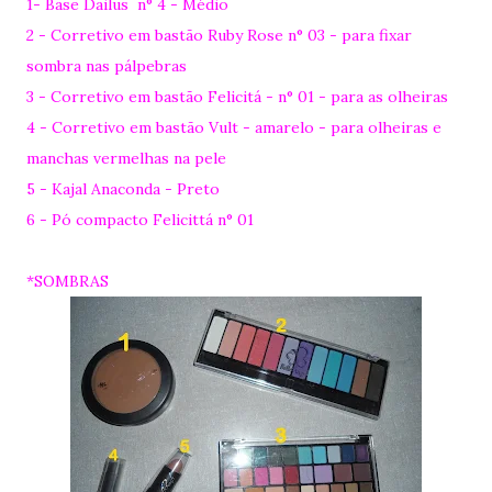
1- Base Dailus n° 4 - Médio
2 - Corretivo
em bastão Ruby Rose
n° 03 - para fixar
sombra nas pálpebras
3 - Corretivo
em bastão Felicitá
- n° 01 - para as olheiras
4 - Corretivo
em bastão Vult
- amarelo - para olheiras e
manchas vermelhas na pele
5 - Kajal Anaconda - Preto
6 - Pó compacto Felicittá n° 01
*SOMBRAS