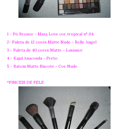
1 - Pó Bronze - Maxx Love cor tropical n° 04
2- Paleta de 12 cores Matte Nude - Belle Angel
3 - Paleta de 40 cores Matte - Lusiance
4 - Kajal Anaconda - Preto
5 - Batom Matte Riscote - Cor Nude
*PINCEIS DE PELE