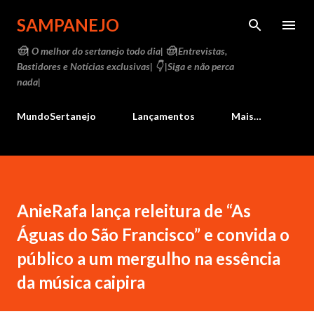
Pular para o conteúdo principal
SAMPANEJO
🤠| O melhor do sertanejo todo dia| 🤠|Entrevistas,
Bastidores e Notícias exclusivas| 👇 |Siga e não perca
nada|
MundoSertanejo
Lançamentos
Mais…
AnieRafa lança releitura de “As
Águas do São Francisco” e convida o
público a um mergulho na essência
da música caipira